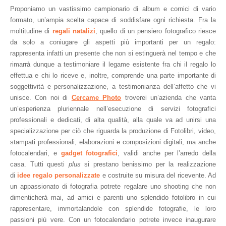
Proponiamo un vastissimo campionario di album
e cornici
di vario 
formato, un’ampia scelta capace di soddisfare ogni richiesta. Fra la 
moltitudine di 
regali natalizi
, quello di un pensiero fotografico riesce 
da solo a coniugare gli aspetti più importanti per un regalo: 
rappresenta infatti un presente che non si estinguerà nel tempo e che 
rimarrà dunque a testimoniare il legame esistente fra chi il regalo lo 
effettua e chi lo riceve e, inoltre, comprende una parte importante di 
soggettività e personalizzazione, a testimonianza dell’affetto che vi 
unisce. Con noi di 
Cercame Photo
 troverei un’azienda che vanta 
un’esperienza pluriennale nell’esecuzione di servizi fotografici 
professionali e dedicati, di alta qualità, alla quale va ad unirsi una 
specializzazione per ciò che riguarda la produzione di Fotolibri, video, 
stampati professionali, elaborazioni e composizioni digitali, ma anche 
fotocalendari, e 
gadget fotografici
, validi anche per l’arredo della 
casa. Tutti questi 
plus
 si prestano benissimo per la realizzazione 
di 
idee regalo personalizzate
e costruite su misura del ricevente. Ad 
un appassionato di fotografia potrete regalare uno shooting che non 
dimenticherà mai, ad amici e parenti uno splendido fotolibro in cui 
rappresentare, immortalandole con splendide fotografie, le loro 
passioni più vere. Con un fotocalendario potrete invece inaugurare 