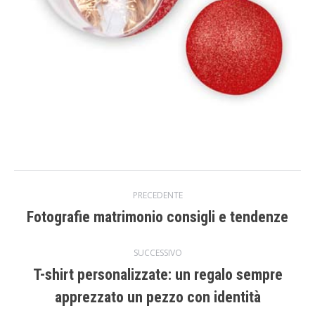
Naviga
PRECEDENTE
Fotografie matrimonio consigli e tendenze
Post
tra
precedente:
SUCCESSIVO
i
T-shirt personalizzate: un regalo sempre
Prossimo
apprezzato un pezzo con identità
post
post: